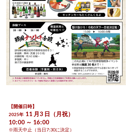
【開催日時】
11
3
月
日（
月祝
）
202
5
年
1
0
00
1
6
00
:
～
:
※雨天中止（当日7:30に決定）